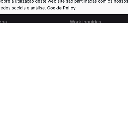
obre a utilização deste web site são partilhadas com os nosso
redes sociais e análise.
Cookie Policy
ona
Work inquiries
an Via de Corts,
Interested in working with
nes, BA 08015
hola@ohio.colabr.io
dam
Phone
lorisstraat 22A,
Ph: +3.230.705.5448
H Rotterdam,
lands