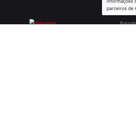
informações s
parceiros de 
Barcel
365 Gr
VISLUMEN PRECISION
Catala
ENGRAVING
Rotter
Graaf F
3021 C
Nether
© 2020, Vislumen.